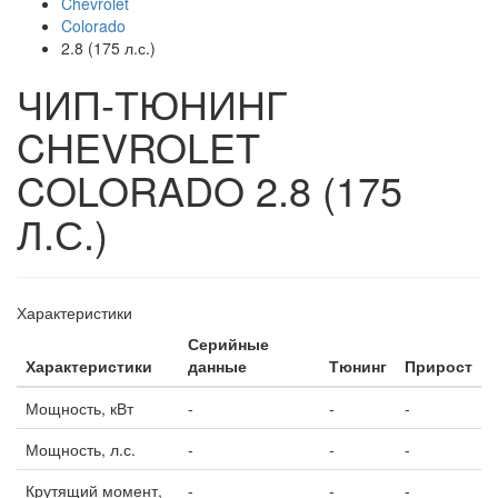
Chevrolet
Colorado
2.8 (175 л.с.)
ЧИП-ТЮНИНГ
CHEVROLET
COLORADO 2.8 (175
Л.С.)
Характеристики
Серийные
Характеристики
данные
Тюнинг
Прирост
Мощность, кВт
-
-
-
Мощность, л.с.
-
-
-
Крутящий момент,
-
-
-