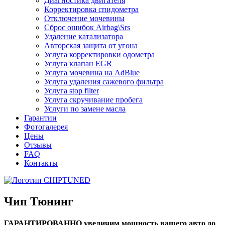
Диагностика двигателя
Корректировка спидометра
Отключение мочевины
Сброс ошибок Airbag\Srs
Удаление катализатора
Авторская защита от угона
Услуга корректировки одометра
Услуга клапан EGR
Услуга мочевина на AdBlue
Услуга удаления сажевого фильтра
Услуга stop filter
Услуга скручивание пробега
Услуги по замене масла
Гарантии
Фотогалерея
Цены
Отзывы
FAQ
Контакты
Чип Тюнинг
ГАРАНТИРОВАННО увеличим мощность вашего авто до