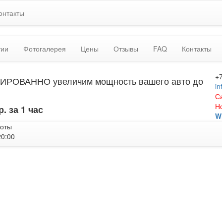
онтакты
тии
Фотогалерея
Цены
Отзывы
FAQ
Контакты
+
ИРОВАННО увеличим мощность вашего авто до
in
С
Н
р. за 1 час
W
боты
20:00