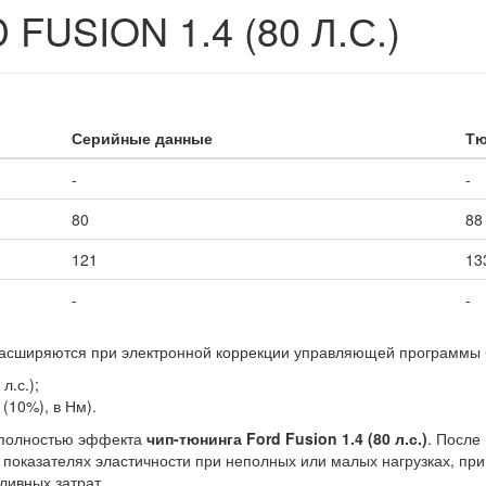
USION 1.4 (80 Л.С.)
Серийные данные
Тю
-
-
80
88
121
13
-
-
) расширяются при электронной коррекции управляющей программы 
л.с.);
(10%), в Нм).
 полностью эффекта
чип-тюнинга Ford Fusion 1.4 (80 л.с.)
. После
 показателях эластичности при неполных или малых нагрузках, пр
ивных затрат.