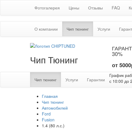
Фотогалерея
Цены
Отзывы
FAQ
К
(текущая)
О компании
Чип тюнинг
Услуги
Гаран
ГАРАНТ
30%
Чип Тюнинг
от 5000
График ра
(текущая)
Чип тюнинг
Услуги
Гарантии
с 10:00 до 
Главная
Чип тюнинг
Автомобилей
Ford
Fusion
1.4 (80 л.с.)