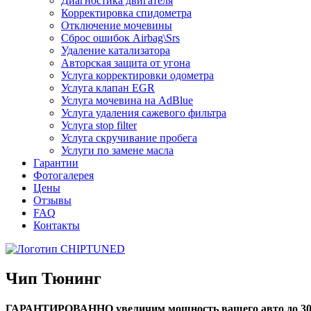
Диагностика двигателя
Корректировка спидометра
Отключение мочевины
Сброс ошибок Airbag\Srs
Удаление катализатора
Авторская защита от угона
Услуга корректировки одометра
Услуга клапан EGR
Услуга мочевина на AdBlue
Услуга удаления сажевого фильтра
Услуга stop filter
Услуга скручивание пробега
Услуги по замене масла
Гарантии
Фотогалерея
Цены
Отзывы
FAQ
Контакты
Чип Тюнинг
ГАРАНТИРОВАННО увеличим мощность вашего авто до 3