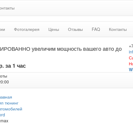
онтакты
тии
Фотогалерея
Цены
Отзывы
FAQ
Контакты
+
ИРОВАННО увеличим мощность вашего авто до
in
С
Н
р. за 1 час
W
боты
20:00
лавная
ип тюнинг
втомобилей
ord
-max