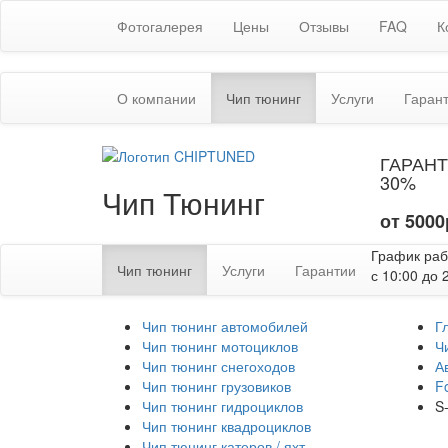
Фотогалерея
Цены
Отзывы
FAQ
К
(текущая)
О компании
Чип тюнинг
Услуги
Гаран
ГАРАНТ
30%
Чип Тюнинг
от 5000
График ра
(текущая)
Чип тюнинг
Услуги
Гарантии
с 10:00 до 
Чип тюнинг автомобилей
Г
Чип тюнинг мотоциклов
Ч
Чип тюнинг снегоходов
А
Чип тюнинг грузовиков
F
Чип тюнинг гидроциклов
S
Чип тюнинг квадроциклов
Чип тюнинг катеров / яхт