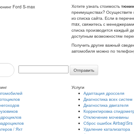
Хотите узнать стоимость
тюнин
преимуществах? Осуществите 
из списка сайта. Если в переч
max, свяжитесь с менеджерами
списка производится каждый д
доступным возможностям пере
Получить другие важный сведен
автомобиля можно по телефону
Отправить
инг
Услуги
втомобилей
Адаптация дросселя
отоциклов
Диагностика всех систем
негоходов
Диагностика двигателя
рузовиков
Корректировка спидомет
идроциклов
Отключение мочевины
вадроциклов
Сброс ошибок Airbag\Srs
атеров / Яхт
Удаление катализатора