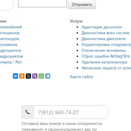
Отправить
инг
Услуги
втомобилей
Адаптация дросселя
отоциклов
Диагностика всех систем
негоходов
Диагностика двигателя
рузовиков
Корректировка спидомет
идроциклов
Отключение мочевины
вадроциклов
Сброс ошибок Airbag\Srs
атеров / Яхт
Удаление катализатора
Авторская защита от уго
Карта сайта
Оставьте ваш номер и наши специалисты
перезвонят и проконсультируют вас по