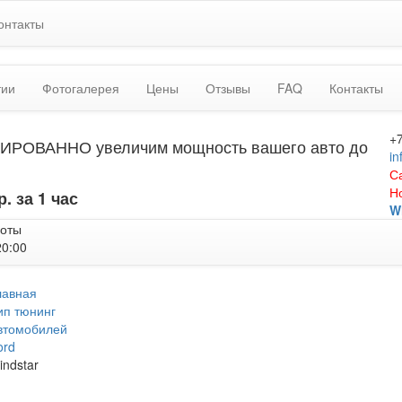
онтакты
тии
Фотогалерея
Цены
Отзывы
FAQ
Контакты
+
ИРОВАННО увеличим мощность вашего авто до
in
С
Н
р. за 1 час
W
боты
20:00
лавная
ип тюнинг
втомобилей
ord
indstar