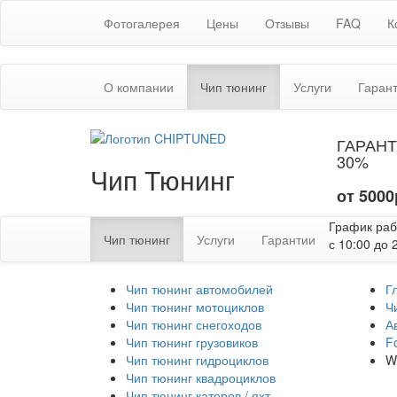
Фотогалерея
Цены
Отзывы
FAQ
К
(текущая)
О компании
Чип тюнинг
Услуги
Гаран
ГАРАНТ
30%
Чип Тюнинг
от 5000
График ра
(текущая)
Чип тюнинг
Услуги
Гарантии
с 10:00 до 
Чип тюнинг автомобилей
Г
Чип тюнинг мотоциклов
Ч
Чип тюнинг снегоходов
А
Чип тюнинг грузовиков
F
Чип тюнинг гидроциклов
W
Чип тюнинг квадроциклов
Чип тюнинг катеров / яхт