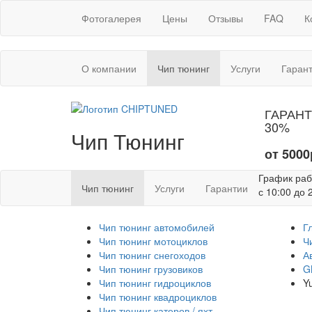
Фотогалерея
Цены
Отзывы
FAQ
К
(текущая)
О компании
Чип тюнинг
Услуги
Гаран
ГАРАНТ
30%
Чип Тюнинг
от 5000
График ра
(текущая)
Чип тюнинг
Услуги
Гарантии
с 10:00 до 
Чип тюнинг автомобилей
Г
Чип тюнинг мотоциклов
Ч
Чип тюнинг снегоходов
А
Чип тюнинг грузовиков
G
Чип тюнинг гидроциклов
Y
Чип тюнинг квадроциклов
Чип тюнинг катеров / яхт