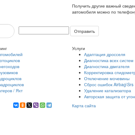
Получить другие важный сведен
автомобиля можно по телефону
Отправить
инг
Услуги
втомобилей
Адаптация дросселя
отоциклов
Диагностика всех систем
негоходов
Диагностика двигателя
рузовиков
Корректировка спидомет
идроциклов
Отключение мочевины
вадроциклов
Сброс ошибок Airbag\Srs
атеров / Яхт
Удаление катализатора
Авторская защита от уго
Карта сайта