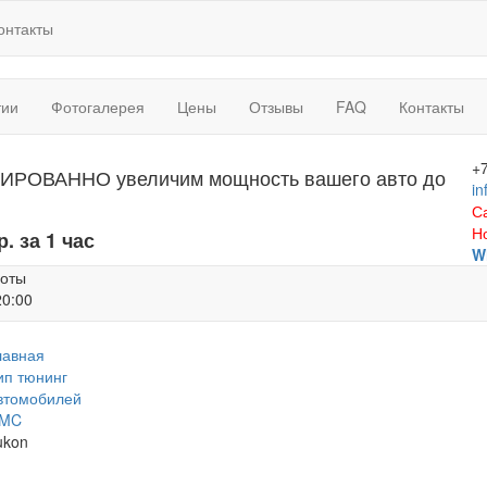
онтакты
тии
Фотогалерея
Цены
Отзывы
FAQ
Контакты
+
ИРОВАННО увеличим мощность вашего авто до
in
С
Н
р. за 1 час
W
боты
20:00
лавная
ип тюнинг
втомобилей
MC
ukon