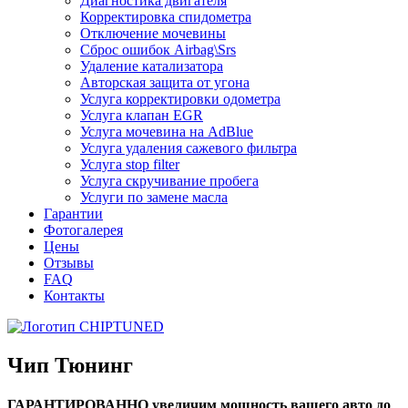
Диагностика двигателя
Корректировка спидометра
Отключение мочевины
Сброс ошибок Airbag\Srs
Удаление катализатора
Авторская защита от угона
Услуга корректировки одометра
Услуга клапан EGR
Услуга мочевина на AdBlue
Услуга удаления сажевого фильтра
Услуга stop filter
Услуга скручивание пробега
Услуги по замене масла
Гарантии
Фотогалерея
Цены
Отзывы
FAQ
Контакты
Чип Тюнинг
ГАРАНТИРОВАННО увеличим мощность вашего авто до