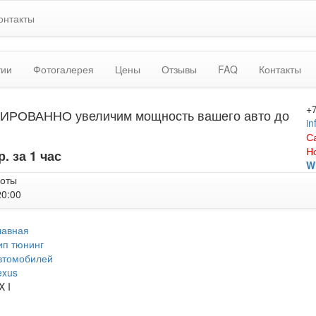
онтакты
тии
Фотогалерея
Цены
Отзывы
FAQ
Контакты
+
ИРОВАННО увеличим мощность вашего авто до
in
С
Н
р. за 1 час
W
боты
20:00
лавная
ип тюнинг
втомобилей
exus
X I