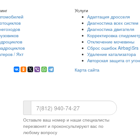
инг
Услуги
втомобилей
Адаптация дросселя
отоциклов
Диагностика всех систем
негоходов
Диагностика двигателя
рузовиков
Корректировка спидомет
идроциклов
Отключение мочевины
вадроциклов
Сброс ошибок Airbag\Srs
атеров / Яхт
Удаление катализатора
Авторская защита от уго
Карта сайта
Оставьте ваш номер и наши специалисты
перезвонят и проконсультируют вас по
любому вопросу