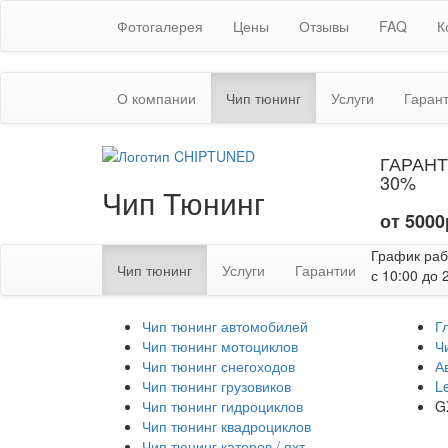
Фотогалерея
Цены
Отзывы
FAQ
К
(текущая)
О компании
Чип тюнинг
Услуги
Гаран
ГАРАНТ
30%
Чип Тюнинг
от 5000
График ра
(текущая)
Чип тюнинг
Услуги
Гарантии
с 10:00 до 
Чип тюнинг автомобилей
Г
Чип тюнинг мотоциклов
Ч
Чип тюнинг снегоходов
А
Чип тюнинг грузовиков
L
Чип тюнинг гидроциклов
G
Чип тюнинг квадроциклов
Чип тюнинг катеров / яхт