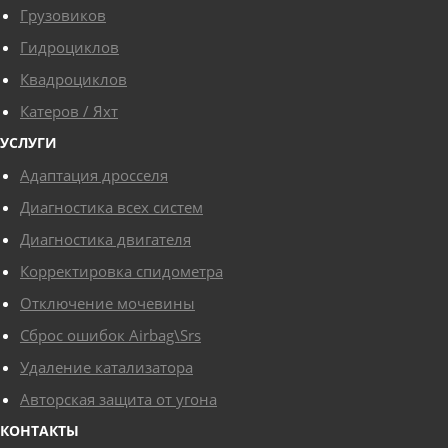
Грузовиков
Гидроциклов
ЗАДАТЬ ВОПРОС
Квадроциклов
Катеров / Яхт
УСЛУГИ
Адаптация дросселя
Оставьте ваш номер и наши специалисты
перезвонят и проконсультируют вас по
Диагностика всех систем
любому вопросу
Диагностика двигателя
Корректировка спидометра
Отключение мочевины
Закрыть
Отправить
Сброс ошибок Airbag\Srs
Удаление катализатора
Авторская защита от угона
КОНТАКТЫ