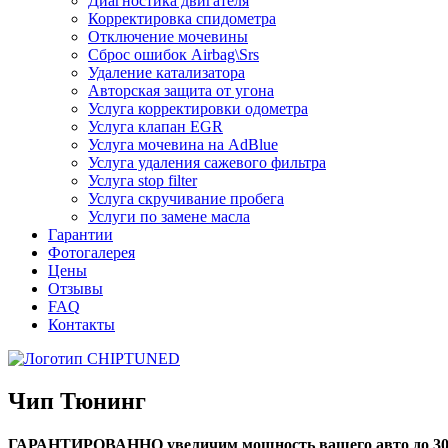
Диагностика двигателя
Корректировка спидометра
Отключение мочевины
Сброс ошибок Airbag\Srs
Удаление катализатора
Авторская защита от угона
Услуга корректировки одометра
Услуга клапан EGR
Услуга мочевина на AdBlue
Услуга удаления сажевого фильтра
Услуга stop filter
Услуга скручивание пробега
Услуги по замене масла
Гарантии
Фотогалерея
Цены
Отзывы
FAQ
Контакты
Чип Тюнинг
ГАРАНТИРОВАННО увеличим мощность вашего авто до 3