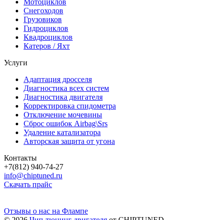
Мотоциклов
Снегоходов
Грузовиков
Гидроциклов
Квадроциклов
Катеров / Яхт
Услуги
Адаптация дросселя
Диагностика всех систем
Диагностика двигателя
Корректировка спидометра
Отключение мочевины
Сброс ошибок Airbag\Srs
Удаление катализатора
Авторская защита от угона
Контакты
+7(812) 940-74-27
info@chiptuned.ru
Скачать прайс
Отзывы о нас на Флампе
© 2026
Чип-тюнинг двигателя
от CHIPTUNED