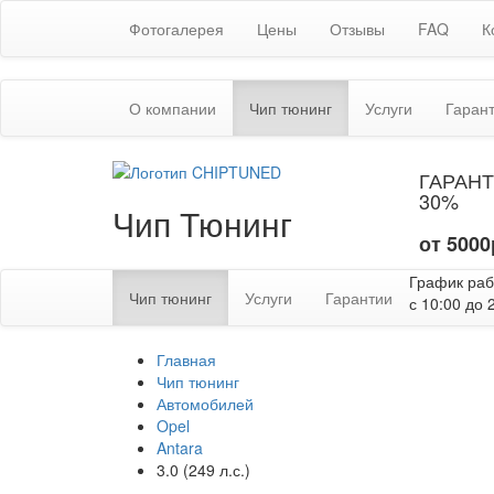
Фотогалерея
Цены
Отзывы
FAQ
К
(текущая)
О компании
Чип тюнинг
Услуги
Гаран
ГАРАНТ
30%
Чип Тюнинг
от 5000
График ра
(текущая)
Чип тюнинг
Услуги
Гарантии
с 10:00 до 
Главная
Чип тюнинг
Автомобилей
Opel
Antara
3.0 (249 л.с.)