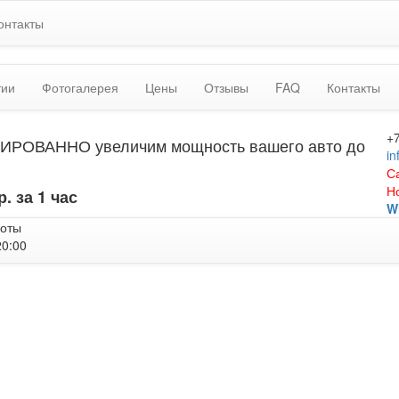
онтакты
тии
Фотогалерея
Цены
Отзывы
FAQ
Контакты
+
ИРОВАННО увеличим мощность вашего авто до
in
С
Н
р. за 1 час
W
боты
20:00