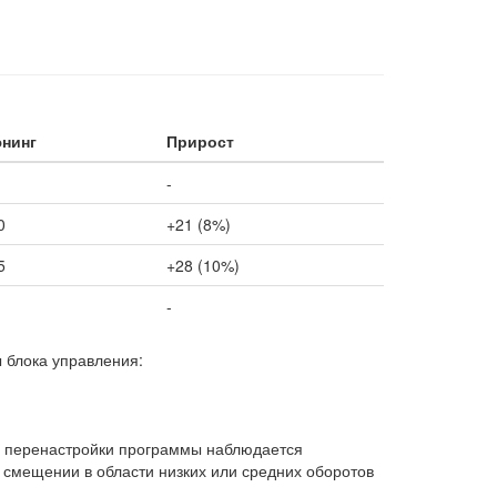
нинг
Прирост
-
0
+21 (8%)
5
+28 (10%)
-
 блока управления:
е перенастройки программы наблюдается
и смещении в области низких или средних оборотов