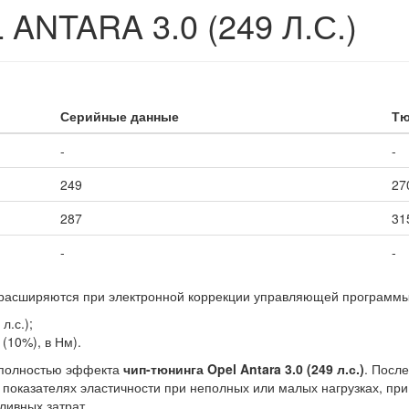
NTARA 3.0 (249 Л.С.)
Серийные данные
Тю
-
-
249
27
287
31
-
-
.) расширяются при электронной коррекции управляющей программы
л.с.);
(10%), в Нм).
 полностью эффекта
чип-тюнинга Opel Antara 3.0 (249 л.с.)
. Посл
 показателях эластичности при неполных или малых нагрузках, пр
ивных затрат.