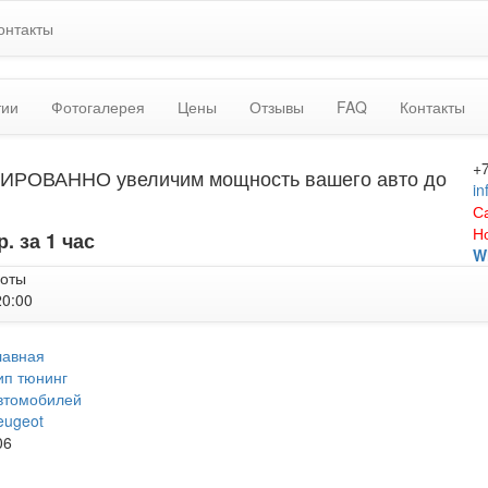
онтакты
тии
Фотогалерея
Цены
Отзывы
FAQ
Контакты
+
ИРОВАННО увеличим мощность вашего авто до
in
С
Н
р. за 1 час
W
боты
20:00
лавная
ип тюнинг
втомобилей
eugeot
06