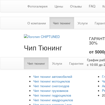
Фотогалерея
Цены
Отзывы
FAQ
К
(текущая)
О компании
Чип тюнинг
Услуги
Гаран
ГАРАНТ
30%
Чип Тюнинг
от 5000
График ра
(текущая)
Чип тюнинг
Услуги
Гарантии
с 10:00 до 
Чип тюнинг автомобилей
Г
Чип тюнинг мотоциклов
Ч
Чип тюнинг снегоходов
А
Чип тюнинг грузовиков
P
Чип тюнинг гидроциклов
2
Чип тюнинг квадроциклов
Чип тюнинг катеров / яхт