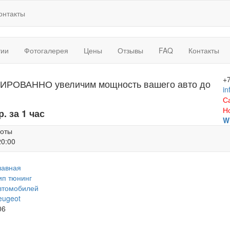
онтакты
тии
Фотогалерея
Цены
Отзывы
FAQ
Контакты
+
ИРОВАННО увеличим мощность вашего авто до
in
С
Н
р. за 1 час
W
боты
20:00
лавная
ип тюнинг
втомобилей
eugeot
06