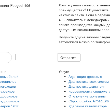
Хотите узнать стоимость
тюнин
преимуществах? Осуществите 
из списка сайта. Если в пере
406, свяжитесь с менеджерами
списка производится каждый д
доступным возможностям пере
Получить другие важный сведен
автомобиля можно по телефону
Отправить
инг
Услуги
втомобилей
Адаптация дросселя
отоциклов
Диагностика всех систем
негоходов
Диагностика двигателя
рузовиков
Корректировка спидомет
идроциклов
Отключение мочевины
вадроциклов
Сброс ошибок Airbag\Srs
атеров / Яхт
Удаление катализатора