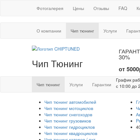
Фотогалерея
Цены
Отзывы
FAQ
К
(текущая)
О компании
Чип тюнинг
Услуги
Гаран
ГАРАНТ
30%
Чип Тюнинг
от 5000
График ра
(текущая)
Чип тюнинг
Услуги
Гарантии
с 10:00 до 
Чип тюнинг автомобилей
Г
Чип тюнинг мотоциклов
Ч
Чип тюнинг снегоходов
А
Чип тюнинг грузовиков
P
Чип тюнинг гидроциклов
4
Чип тюнинг квадроциклов
Чип тюнинг катеров / яхт