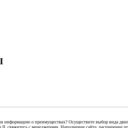
I
и информацию о преимуществах? Осуществите выбор вида двига
 II, свяжитесь с менеджерами. Наполнение сайта, расширение 