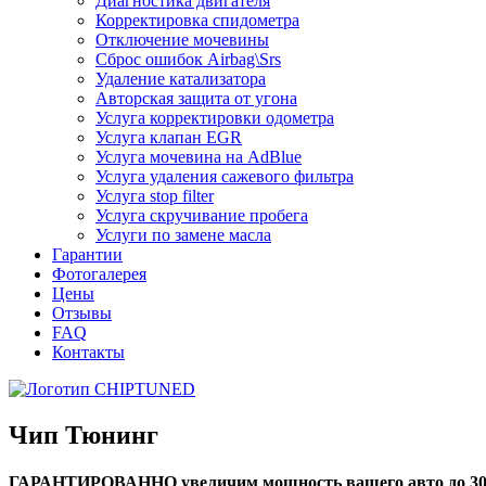
Диагностика двигателя
Корректировка спидометра
Отключение мочевины
Сброс ошибок Airbag\Srs
Удаление катализатора
Авторская защита от угона
Услуга корректировки одометра
Услуга клапан EGR
Услуга мочевина на AdBlue
Услуга удаления сажевого фильтра
Услуга stop filter
Услуга скручивание пробега
Услуги по замене масла
Гарантии
Фотогалерея
Цены
Отзывы
FAQ
Контакты
Чип Тюнинг
ГАРАНТИРОВАННО увеличим мощность вашего авто до 3