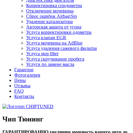
Диагностика двигателя
Корректировка спидометра
Отключение мочевины
Сброс ошибок Airbag\Srs
Удаление катализатора
Авторская защита от угона
Услуга корректировки одометра
Услуга клапан EGR
Услуга мочевина на AdBlue
Услуга удаления сажевого фильтра
Услуга stop filter
Услуга скручивание пробега
Услуги по замене масла
Гарантии
Фотогалерея
Цены
Отзывы
FAQ
Контакты
Чип Тюнинг
ГАРАНТИРОВАННО увеличим мощность вашего авто до