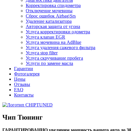
Диагностика двигателя
Корректировка спидометра
Отключение мочевины
Сброс ошибок Airbag\Srs
Удаление катализатора
Авторская защита от угона
Услуга корректировки одометра
Услуга клапан EGR
Услуга мочевина на AdBlue
Услуга удаления сажевого фильтра
Услуга stop filter
Услуга скручивание пробега
Услуги по замене масла
Гарантии
Фотогалерея
Цены
Отзывы
FAQ
Контакты
Чип Тюнинг
ГАРАНТИРОВАННО увеличим мощность вашего авто до 3