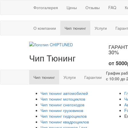
Фотогалерея
Цены
Отзывы
FAQ
К
(текущая)
О компании
Чип тюнинг
Услуги
Гаран
ГАРАНТ
30%
Чип Тюнинг
от 5000
График ра
(текущая)
Чип тюнинг
Услуги
Гарантии
с 10:00 до 
Чип тюнинг автомобилей
Г
Чип тюнинг мотоциклов
Ч
Чип тюнинг снегоходов
А
Чип тюнинг грузовиков
F
Чип тюнинг гидроциклов
Ex
Чип тюнинг квадроциклов
Чип тюнинг катеров / яхт