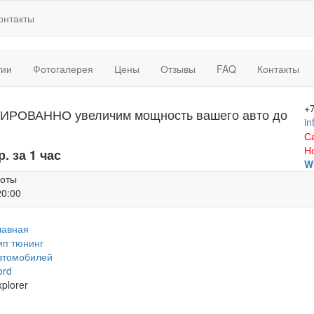
онтакты
тии
Фотогалерея
Цены
Отзывы
FAQ
Контакты
+
ИРОВАННО увеличим мощность вашего авто до
in
С
Н
р. за 1 час
W
боты
20:00
лавная
ип тюнинг
втомобилей
ord
plorer