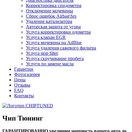
Диагностика двигателя
Корректировка спидометра
Отключение мочевины
Сброс ошибок Airbag\Srs
Удаление катализатора
Авторская защита от угона
Услуга корректировки одометра
Услуга клапан EGR
Услуга мочевина на AdBlue
Услуга удаления сажевого фильтра
Услуга stop filter
Услуга скручивание пробега
Услуги по замене масла
Гарантии
Фотогалерея
Цены
Отзывы
FAQ
Контакты
Чип Тюнинг
ГАРАНТИРОВАННО увеличим мощность вашего авто до